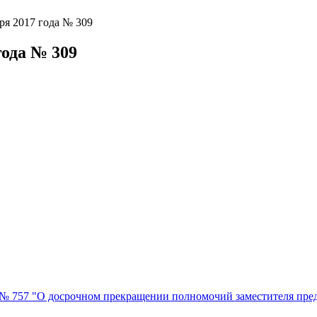
ря 2017 года № 309
года № 309
да № 757 "О досрочном прекращении полномочий заместителя пр