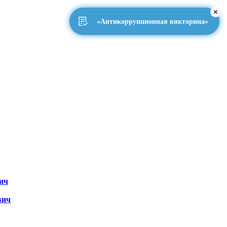
«Антикоррупционная викторина»
ич
вич