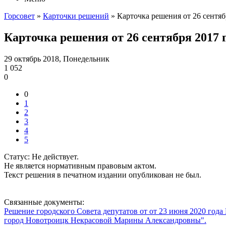
Горсовет
»
Карточки решений
» Карточка решения от 26 сентяб
Карточка решения от 26 сентября 2017 
29 октябрь 2018, Понедельник
1 052
0
0
1
2
3
4
5
Статус: Не действует.
Не является нормативным правовым актом.
Текст решения в печатном издании опубликован не был.
Связанные документы:
Решение городского Совета депутатов от от 23 июня 2020 го
город Новотроицк Некрасовой Марины Александровны".