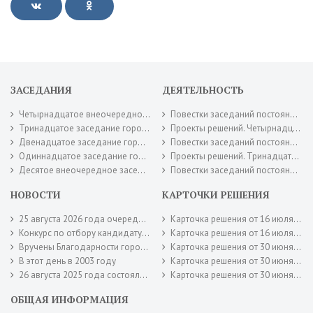
ЗАСЕДАНИЯ
ДЕЯТЕЛЬНОСТЬ
Четырнадцатое внеочередное заседание городского Совета депутатов 16 июля 2026 года.
Повестки заседаний постоянных комиссий городского Совета депутатов. Июль 2026 года.
Тринадцатое заседание городского Совета депутатов 30 июня 2026 года.
Проекты решений. Четырнадцатое внеочередное заседание городского Совета депутатов 16 июля 2026 года.
Двенадцатое заседание городского Совета депутатов 26 мая 2026 года.
Повестки заседаний постоянных комиссий городского Совета депутатов. Июнь 2026 года.
Одиннадцатое заседание городского Совета депутатов 28 апреля 2026 года.
Проекты решений. Тринадцатое заседание городского Совета депутатов 30 июня 2026 года.
Десятое внеочередное заседание городского Совета депутатов 17 апреля 2026 года.
Повестки заседаний постоянных комиссий городского Совета депутатов. Май 2026 года.
НОВОСТИ
КАРТОЧКИ РЕШЕНИЯ
25 августа 2026 года очередное заседание городского Совета депутатов
Карточка решения от 16 июля 2026 года № 95
Конкурс по отбору кандидатур на должность главы муниципального образования город Новотроицк
Карточка решения от 16 июля 2026 года № 94
Вручены Благодарности городского Совета депутатов
Карточка решения от 30 июня 2026 года № 92
В этот день в 2003 году
Карточка решения от 30 июня 2026 года № 90
26 августа 2025 года состоялось заключительное заседание городского Совета депутатов шестого созыва.
Карточка решения от 30 июня 2026 года № 88
ОБЩАЯ ИНФОРМАЦИЯ