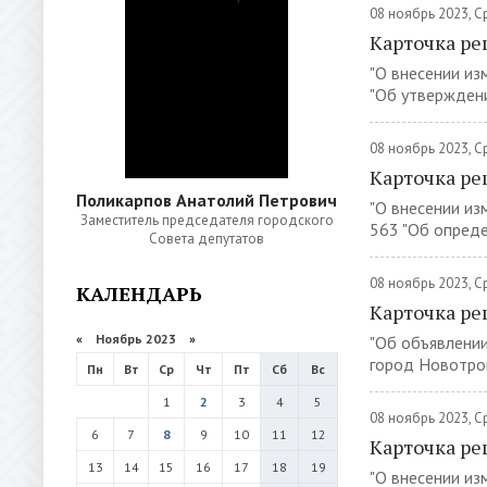
08 ноябрь 2023, 
Карточка ре
"О внесении из
"Об утверждени
08 ноябрь 2023, 
Карточка ре
Поликарпов Анатолий Петрович
"О внесении из
Заместитель председателя городского
563 "Об опреде
Совета депутатов
08 ноябрь 2023, 
КАЛЕНДАРЬ
Карточка ре
«
Ноябрь 2023
»
"Об объявлении
город Новотрои
Пн
Вт
Ср
Чт
Пт
Сб
Вс
1
2
3
4
5
08 ноябрь 2023, 
6
7
8
9
10
11
12
Карточка ре
13
14
15
16
17
18
19
"О внесении из