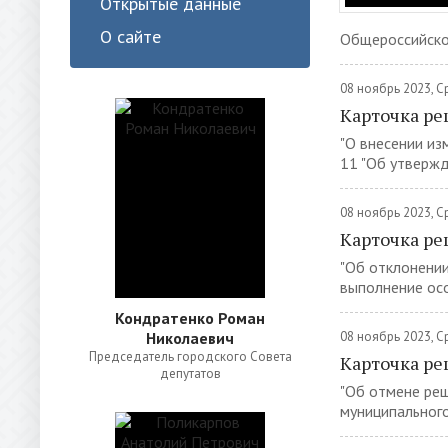
Открытые данные
О сайте
Общероссийско
08 ноябрь 2023, 
Карточка ре
"О внесении из
11 "Об утвержд
08 ноябрь 2023, 
Карточка ре
"Об отклонении
выполнение осо
Кондратенко Роман
Николаевич
08 ноябрь 2023, 
Председатель городского Совета
Карточка ре
депутатов
"Об отмене реш
муниципального