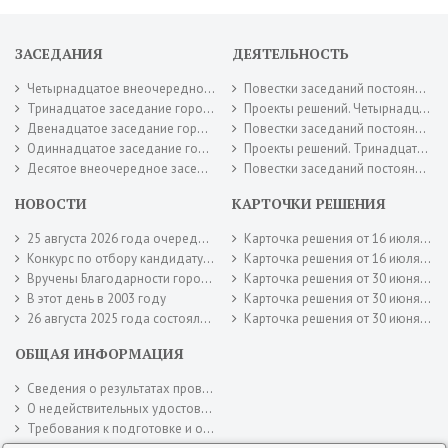
ЗАСЕДАНИЯ
ДЕЯТЕЛЬНОСТЬ
Четырнадцатое внеочередное заседание городского Совета депутатов 16 июля 2026 года.
Повестки заседаний постоянных комиссий городского Совета депутатов. Июль 2026 года.
Тринадцатое заседание городского Совета депутатов 30 июня 2026 года.
Проекты решений. Четырнадцатое внеочередное заседание городского Совета депутатов 16 июля 2026 года.
Двенадцатое заседание городского Совета депутатов 26 мая 2026 года.
Повестки заседаний постоянных комиссий городского Совета депутатов. Июнь 2026 года.
Одиннадцатое заседание городского Совета депутатов 28 апреля 2026 года.
Проекты решений. Тринадцатое заседание городского Совета депутатов 30 июня 2026 года.
Десятое внеочередное заседание городского Совета депутатов 17 апреля 2026 года.
Повестки заседаний постоянных комиссий городского Совета депутатов. Май 2026 года.
НОВОСТИ
КАРТОЧКИ РЕШЕНИЯ
25 августа 2026 года очередное заседание городского Совета депутатов
Карточка решения от 16 июля 2026 года № 95
Конкурс по отбору кандидатур на должность главы муниципального образования город Новотроицк
Карточка решения от 16 июля 2026 года № 94
Вручены Благодарности городского Совета депутатов
Карточка решения от 30 июня 2026 года № 92
В этот день в 2003 году
Карточка решения от 30 июня 2026 года № 90
26 августа 2025 года состоялось заключительное заседание городского Совета депутатов шестого созыва.
Карточка решения от 30 июня 2026 года № 88
ОБЩАЯ ИНФОРМАЦИЯ
Сведения о результатах проверок
О недействительных удостоверениях городского Совета депутатов
Требования к подготовке и оформлению документов городского Совета депутатов