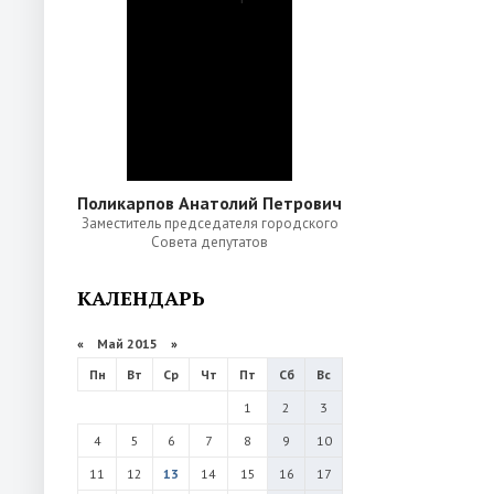
Поликарпов Анатолий Петрович
Заместитель председателя городского
Совета депутатов
КАЛЕНДАРЬ
«
Май 2015
»
Пн
Вт
Ср
Чт
Пт
Сб
Вс
1
2
3
4
5
6
7
8
9
10
11
12
13
14
15
16
17