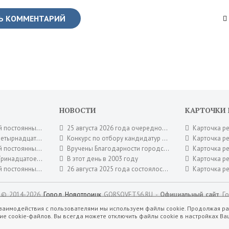
Ь КОММЕНТАРИЙ
НОВОСТИ
КАРТОЧКИ
овета депутатов. Июль 2026 года.
25 августа 2026 года очередное заседание городского Совета депутатов
Карточка решени
го Совета депутатов 16 июля 2026 года.
Конкурс по отбору кандидатур на должность главы муниципального образования город Новотроицк
Карточка решени
овета депутатов. Июнь 2026 года.
Вручены Благодарности городского Совета депутатов
Карточка решени
вета депутатов 30 июня 2026 года.
В этот день в 2003 году
Карточка решени
Совета депутатов. Май 2026 года.
26 августа 2025 года состоялось заключительное заседание городского Совета депутатов шестого созыва.
Карточка решени
© 2014-
2026
Город Новотроицк
GORSOVET56.RU -
Официальный сайт
Го
защищены. При копировании материала с сайта, обратная ссылка обязател
взаимодействия с пользователями мы используем файлы cookie. Продолжая ра
ие cookie-файлов. Вы всегда можете отключить файлы cookie в настройках Ва