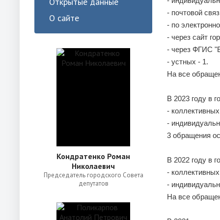
Открытые данные
- индивидуальн
- почтовой связ
О сайте
- по электронно
- через сайт го
- через ФГИС "Е
- устных - 1.
На все обраще
В 2023 году в 
- коллективных 
- индивидуальн
3 обращения ос
Кондратенко Роман
В 2022 году в 
Николаевич
- коллективных 
Председатель городского Совета
депутатов
- индивидуальн
На все обраще