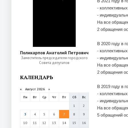
В 2021 году в 
- коллективных 
- индивидуальн
На все обраще
2 обращения ос
В 2020 году в 
- коллективных 
Поликарпов Анатолий Петрович
Заместитель председателя городского
- индивидуальн
Совета депутатов
На все обраще
2 обращения ос
КАЛЕНДАРЬ
В 2019 году в 
«
Август 2026 »
- коллективных 
Пн
Вт
Ср
Чт
Пт
Сб
Вс
- индивидуальн
1
2
На все обраще
3
4
5
6
7
8
9
5 обращений ос
10
11
12
13
14
15
16