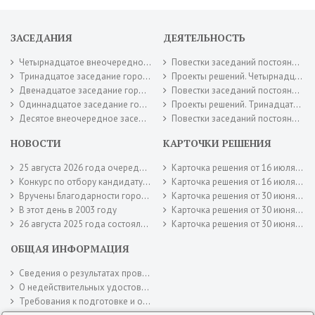
ЗАСЕДАНИЯ
ДЕЯТЕЛЬНОСТЬ
Четырнадцатое внеочередное заседание городского Совета депутатов 16 июля 2026 года.
Повестки заседаний постоянных комиссий городского Совета депутатов. Июль 2026 года.
Тринадцатое заседание городского Совета депутатов 30 июня 2026 года.
Проекты решений. Четырнадцатое внеочередное заседание городского Совета депутатов 16 июля 2026 года.
Двенадцатое заседание городского Совета депутатов 26 мая 2026 года.
Повестки заседаний постоянных комиссий городского Совета депутатов. Июнь 2026 года.
Одиннадцатое заседание городского Совета депутатов 28 апреля 2026 года.
Проекты решений. Тринадцатое заседание городского Совета депутатов 30 июня 2026 года.
Десятое внеочередное заседание городского Совета депутатов 17 апреля 2026 года.
Повестки заседаний постоянных комиссий городского Совета депутатов. Май 2026 года.
НОВОСТИ
КАРТОЧКИ РЕШЕНИЯ
25 августа 2026 года очередное заседание городского Совета депутатов
Карточка решения от 16 июля 2026 года № 95
Конкурс по отбору кандидатур на должность главы муниципального образования город Новотроицк
Карточка решения от 16 июля 2026 года № 94
Вручены Благодарности городского Совета депутатов
Карточка решения от 30 июня 2026 года № 92
В этот день в 2003 году
Карточка решения от 30 июня 2026 года № 90
26 августа 2025 года состоялось заключительное заседание городского Совета депутатов шестого созыва.
Карточка решения от 30 июня 2026 года № 88
ОБЩАЯ ИНФОРМАЦИЯ
Сведения о результатах проверок
О недействительных удостоверениях городского Совета депутатов
Требования к подготовке и оформлению документов городского Совета депутатов