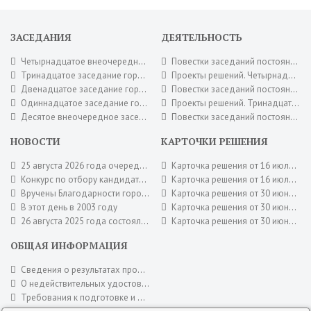
ЗАСЕДАНИЯ
ДЕЯТЕЛЬНОСТЬ
Четырнадцатое внеочередное заседание городского Совета депутатов 16 июля 2026 года.
Повестки заседаний постоянных комиссий городского Совета депутатов. Июль 2026 года.
Тринадцатое заседание городского Совета депутатов 30 июня 2026 года.
Проекты решений. Четырнадцатое внеочередное заседание городского Совета депутатов 16 июля 2026 года.
Двенадцатое заседание городского Совета депутатов 26 мая 2026 года.
Повестки заседаний постоянных комиссий городского Совета депутатов. Июнь 2026 года.
Одиннадцатое заседание городского Совета депутатов 28 апреля 2026 года.
Проекты решений. Тринадцатое заседание городского Совета депутатов 30 июня 2026 года.
Десятое внеочередное заседание городского Совета депутатов 17 апреля 2026 года.
Повестки заседаний постоянных комиссий городского Совета депутатов. Май 2026 года.
НОВОСТИ
КАРТОЧКИ РЕШЕНИЯ
25 августа 2026 года очередное заседание городского Совета депутатов
Карточка решения от 16 июля 2026 года № 95
Конкурс по отбору кандидатур на должность главы муниципального образования город Новотроицк
Карточка решения от 16 июля 2026 года № 94
Вручены Благодарности городского Совета депутатов
Карточка решения от 30 июня 2026 года № 92
В этот день в 2003 году
Карточка решения от 30 июня 2026 года № 90
26 августа 2025 года состоялось заключительное заседание городского Совета депутатов шестого созыва.
Карточка решения от 30 июня 2026 года № 88
ОБЩАЯ ИНФОРМАЦИЯ
Сведения о результатах проверок
О недействительных удостоверениях городского Совета депутатов
Требования к подготовке и оформлению документов городского Совета депутатов