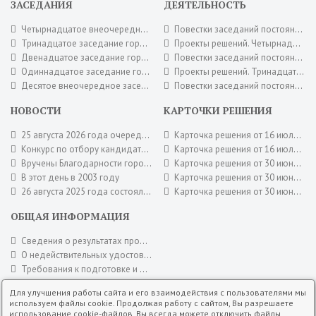
ЗАСЕДАНИЯ
ДЕЯТЕЛЬНОСТЬ
Четырнадцатое внеочередное заседание городского Совета депутатов 16 июля 2026 года.
Повестки заседаний постоянных комиссий городского Совета депутатов. Июль 2026 года.
Тринадцатое заседание городского Совета депутатов 30 июня 2026 года.
Проекты решений. Четырнадцатое внеочередное заседание городского Совета депутатов 16 июля 2026 года.
Двенадцатое заседание городского Совета депутатов 26 мая 2026 года.
Повестки заседаний постоянных комиссий городского Совета депутатов. Июнь 2026 года.
Одиннадцатое заседание городского Совета депутатов 28 апреля 2026 года.
Проекты решений. Тринадцатое заседание городского Совета депутатов 30 июня 2026 года.
Десятое внеочередное заседание городского Совета депутатов 17 апреля 2026 года.
Повестки заседаний постоянных комиссий городского Совета депутатов. Май 2026 года.
НОВОСТИ
КАРТОЧКИ РЕШЕНИЯ
25 августа 2026 года очередное заседание городского Совета депутатов
Карточка решения от 16 июля 2026 года № 95
Конкурс по отбору кандидатур на должность главы муниципального образования город Новотроицк
Карточка решения от 16 июля 2026 года № 94
Вручены Благодарности городского Совета депутатов
Карточка решения от 30 июня 2026 года № 92
В этот день в 2003 году
Карточка решения от 30 июня 2026 года № 90
26 августа 2025 года состоялось заключительное заседание городского Совета депутатов шестого созыва.
Карточка решения от 30 июня 2026 года № 88
ОБЩАЯ ИНФОРМАЦИЯ
Сведения о результатах проверок
О недействительных удостоверениях городского Совета депутатов
Требования к подготовке и оформлению документов городского Совета депутатов
Кадровое обеспечение
Для улучшения работы сайта и его взаимодействия с пользователями мы
Порядок обжалования решений городского Совета депутатов
используем файлы cookie. Продолжая работу с сайтом, Вы разрешаете
использование cookie-файлов. Вы всегда можете отключить файлы